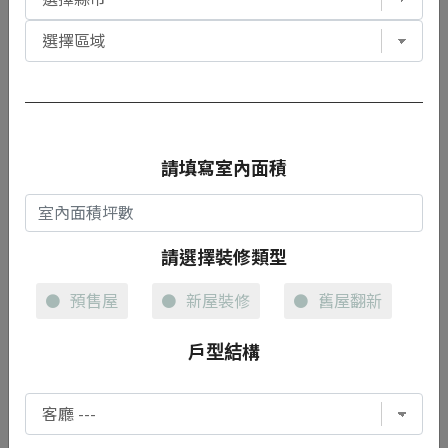
風格
請填寫室內面積
現代工業風
請選擇裝修類型
預售屋
新屋裝修
舊屋翻新
使用材質
戶型結構
鐵件.PVC地板.鋼刷梧桐木皮.火烤南方松.車牙管.壁紙.
系統櫃V313E1板材.